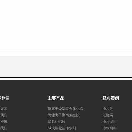
要栏目
主要产品
经典案例
品展示
喷雾干燥型聚合氯化铝
净水剂
于我们
两性离子聚丙烯酰胺
活性炭
闻资讯
聚氯化铝铁
净水滤料
系我们
碱式氯化铝净水剂
净水填料