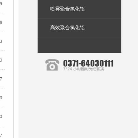
19
喷雾聚合氯化铝
06
高效聚合氯化铝
53
40
27
13
00
47