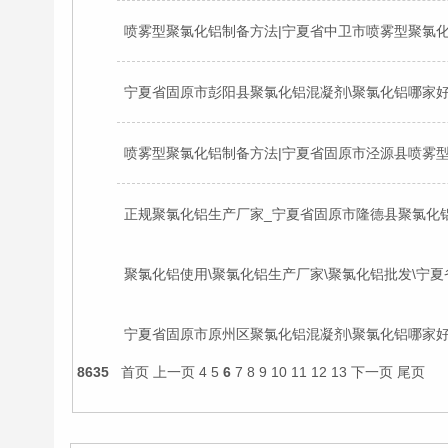
正规聚氯化铝生产厂家_宁夏省固原市隆德县聚氯化
聚氯化铝使用\聚氯化铝生产厂家\聚氯化铝批发\宁
8635
首页
上一页
4
5
6
7
8
9
10
11
12
13
下一页
尾页