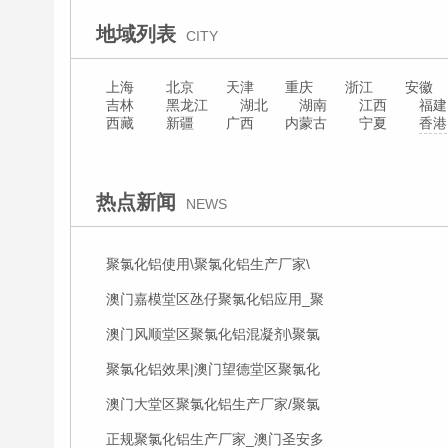
地域列表
CITY
上海
北京
天津
重庆
浙江
安徽
吉林
黑龙江
湖北
湖南
江西
福建
西藏
新疆
广西
内蒙古
宁夏
香港
热点新闻
NEWS
聚氯化铝使用\聚氯化铝生产厂家\
澳门嘉模堂区氹仔聚氯化铝应用_聚
澳门风顺堂区聚氯化铝混凝剂\聚氯
聚氯化铝效果|澳门望德堂区聚氯化
澳门大堂区聚氯化铝生产厂家/聚氯
正规聚氯化铝生产厂家_澳门圣安多