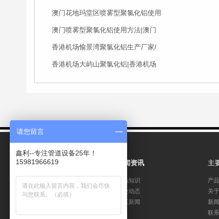
澳门花地玛堂区喷雾型聚氯化铝使用
澳门喷雾型聚氯化铝使用方法|澳门
香港机场愉景湾聚氯化铝生产厂家/
香港机场大屿山聚氯化铝|香港机场
请您留言
鑫利--专注管道设备25年！
15981966619
产品展示
新闻资讯
主
聚合氯化铝
产品知识
产
聚丙烯酰胺
行业动态
关
净水剂
地区新闻
新
活性炭
联