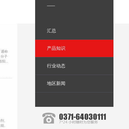
——
汇总
产品知识
，通称
，分子
...
行业动态
地区新闻
滤剂、
性能、