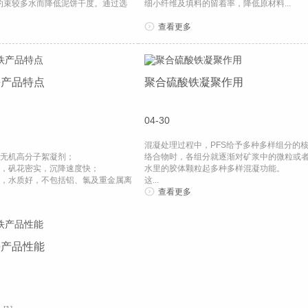
约束较多水而降低泥饼干度。通过选
细小纤维及填料的留着率，降低原材料...
查看更多
铁产品特点
聚合硫酸铁凝聚作用
04-30
混凝处理过程中，PFS给予多种多样组分的
类无机高分子絮凝剂；
络合物时，各组分就逐渐对矿浆中的微粒或
好，矾花密实，沉降速度快；
水里的胶体颗粒起多种多样混凝功能。
好，水质好，不包括铝、氯及重金属离
这...
查看更多
铁产品性能