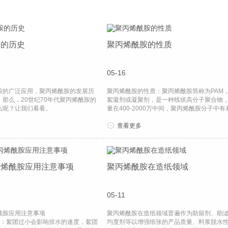
胺的历史
聚丙烯酰胺的性质
05-16
胺的广泛应用，聚丙烯酰胺的发展历
聚丙烯酰胺的性质：聚丙烯酰胺简称为PAM
那么，20世纪70年代聚丙烯酰胺的
絮凝剂或凝聚剂，是一种线状高分子聚合物
么呢？让我们看看。
量在400-2000万中间，聚丙烯酰胺分子中有着阳
查看更多
丙烯酰胺应用注意事项
聚丙烯酰胺在造纸领域
05-11
酰胺应用注意事项
聚丙烯酰胺在造纸领域普遍作为助留剂、助
小：絮团过小会影响排水的速度，絮团
均度剂等以增强纸张的产品质量、料浆脱水