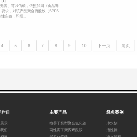
1]
性无害、可以信赖，依照我国《食品毒
》要求，对该产品聚合硫酸铁（SPFS
性实验，即经...
4
5
6
7
8
9
10
下一页
尾页
要栏目
主要产品
经典案例
品展示
喷雾干燥型聚合氯化铝
净水剂
于我们
两性离子聚丙烯酰胺
活性炭
闻资讯
聚氯化铝铁
净水滤料