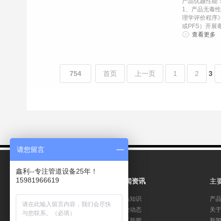
产品优越性能：[
1、产品无毒
理学评价程序
或PFS）开展毒
查看更多
754
首页
上一页
1
2
3
请您留言
鑫利--专注管道设备25年！
15981966619
产品展示
新闻资讯
主
聚合氯化铝
产品知识
产
聚丙烯酰胺
行业动态
关
净水剂
地区新闻
新